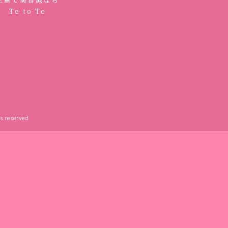
んと心
Te to Te
です。
んの顔
ち良か
んな
やって
ts reserved
いです
って下