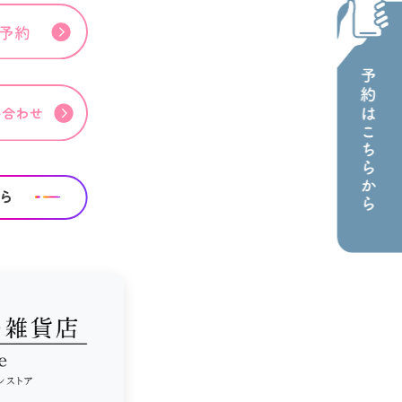
み
くみな