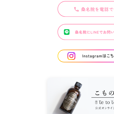
ICE
京田様
京田様／21歳 歯科衛生士
美容鍼
美容鍼をする前のお悩
なに感じ
で、やって
肌荒れで化粧のりが悪い。む