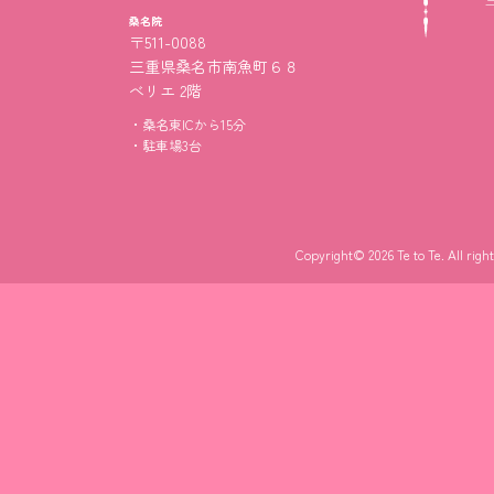
が、やっているうちにだんだ
桑名院
地よくなって気持ち良かった
〒511-0088
三重県桑名市南魚町６８
べリエ 2階
電気が終わったあとの岡田さ
桑名東ICから15分
のマッサージも、すごく気持
駐車場3台
ったです！！1回目で効果をこ
に感じることができたので、
良かったなと思いました。
Copyright© 2026 Te to Te. All righ
また岡田さんに鍼やってほし
♡これからも鍼をきわめてい
さい。頑張って下さい！！