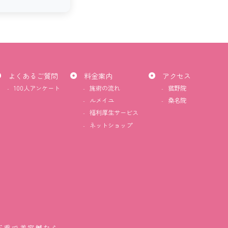
お風呂
よくあるご質問
料金案内
アクセス
100人アンケート
施術の流れ
菰野院
ルメイユ
桑名院
福利厚生サービス
ネットショップ
が、思
場所に
と感じ
効いて
した
三重で美容鍼なら