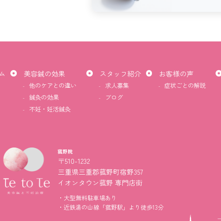
ど。
試したことのあるケア
顔のリンパマッサージなどを
ム
美容鍼の効果
スタッフ紹介
お客様の声
上がりにやっています。
他のケアとの違い
求人募集
症状ごとの解説
鍼灸の効果
ブログ
不妊・妊活鍼灸
美容鍼のご感想
鍼自体、初めての体験でした
っていたよりも痛みがなく、
菰野院
〒510-1232
よって違和感を感じるところ
三重県三重郡菰野町宿野357
ないところがありました。
イオンタウン菰野 専門店街
大型無料駐車場あり
電気を流し始めた時は筋肉に
近鉄湯の山線「菰野駅」より徒歩13分
いる感じがしてビックリしま