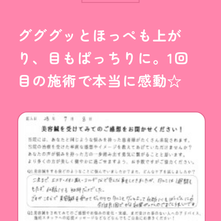
グググッとほっぺも上が
り、目もぱっちりに。1回
目の施術で本当に感動☆