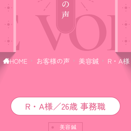
E
VOI
HOME
お客様の声
美容鍼
R・A様
R・A様／26歳 事務職
美容鍼