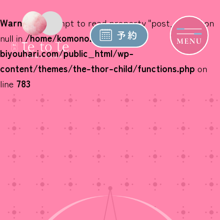
Warning
: Attempt to read property "post_name" on
null in
/home/komono2013/mie-
biyouhari.com/public_html/wp-
content/themes/the-thor-child/functions.php
on
line
783