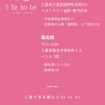
三重県三重郡菰野町宿野357
イオンタウン菰野 専門店街
大型無料駐車場あり
近鉄湯の山線「菰野駅」より徒歩13分
桑名院
〒511-0088
三重県桑名市南魚町６８
べリエ 2階
桑名東ICから15分
駐車場3台
三重で美容鍼なら
Te to Te