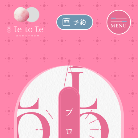
B
B
L
L
O
O
ブログ